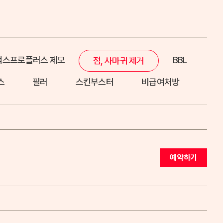
맥스프로플러스 제모
BBL
점, 사마귀 제거
스
필러
스킨부스터
비급여처방
예약하기