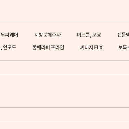
+두피케어
지방분해주사
여드름, 모공
젠틀
, 인모드
울쎄라피 프라임
써마지 FLX
보톡