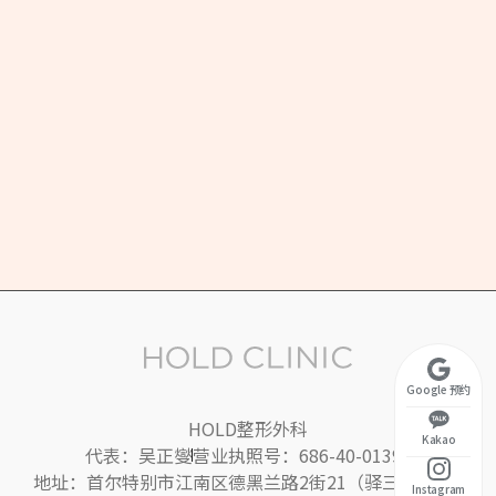
尔特别市 江南区 德黑兰路2街21 2层
营业时间
至周五 10:30 ~ 20:00
午休时间 13:00 ~ 14:00）
 10:30 ~ 17:00
周日休息
Google 预约
HOLD整形外科
Kakao
代表：吴正燮
营业执照号：686-40-01395
地址：首尔特别市江南区德黑兰路2街21（驿三洞）2楼
Instagram