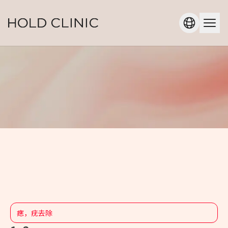
痣，疣去除