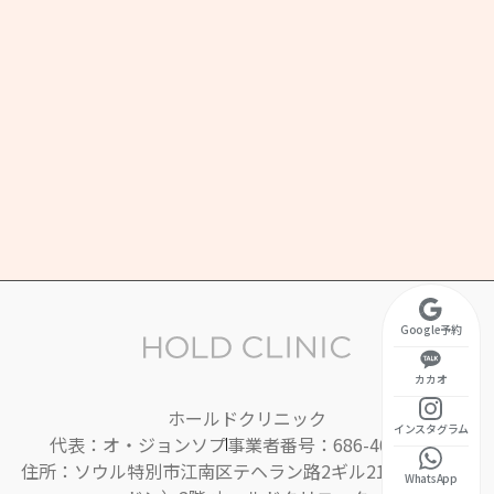
ウル特別市 江南区 テヘラン路2ギル 21 2階
営業時間
金 10:30 ~ 20:00
昼休み 13:00 ~ 14:00)
10:30 ~ 17:00
曜定休
Google予約
カカオ
ホールドクリニック
インスタグラム
代表：オ・ジョンソプ
事業者番号：686-40-01395
住所：ソウル特別市江南区テヘラン路2ギル21（ヨクサム
WhatsApp