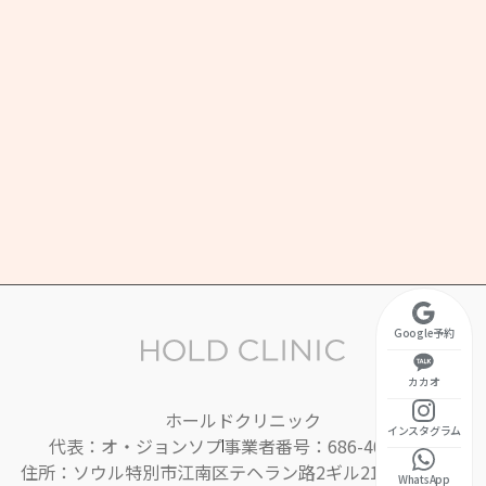
ウル特別市 江南区 テヘラン路2ギル 21 2階
営業時間
金 10:30 ~ 20:00
昼休み 13:00 ~ 14:00)
10:30 ~ 17:00
曜定休
Google予約
カカオ
ホールドクリニック
インスタグラム
代表：オ・ジョンソプ
事業者番号：686-40-01395
住所：ソウル特別市江南区テヘラン路2ギル21（ヨクサム
WhatsApp