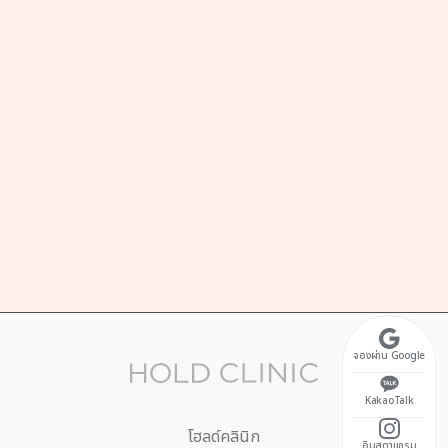
ที่อยู่
, 2nd Floor, Teheran-ro 2-gil, Gangnam-gu,
oul
เวลาทำการ
ทร์-ศุกร์ 10:30 ~ 20:00
ักกลางวัน 13:00 ~ 14:00)
ร์ 10:30 ~ 17:00
ดประจำวันอาทิตย์
จองผ่าน Google
KakaoTalk
โฮลด์คลินิก
อินสตาแกรม