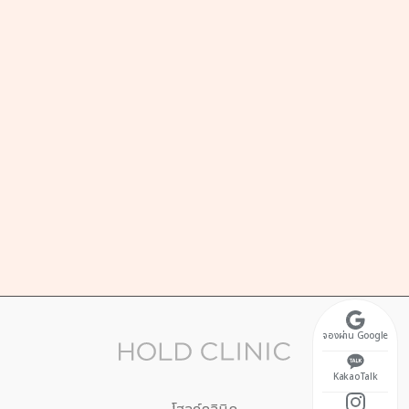
ที่อยู่
, 2nd Floor, Teheran-ro 2-gil, Gangnam-gu,
oul
เวลาทำการ
ทร์-ศุกร์ 10:30 ~ 20:00
ักกลางวัน 13:00 ~ 14:00)
ร์ 10:30 ~ 17:00
ดประจำวันอาทิตย์
จองผ่าน Google
KakaoTalk