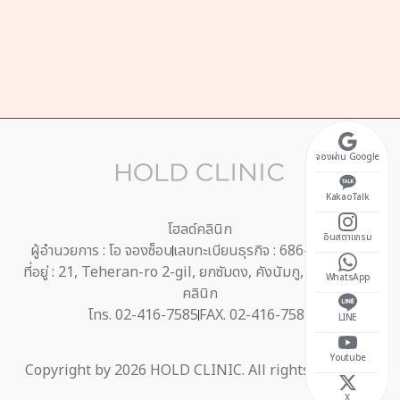
ทร์-ศุกร์ 10:30 ~ 20:00
ักกลางวัน 13:00 ~ 14:00)
ร์ 10:30 ~ 17:00
ดประจำวันอาทิตย์
จองผ่าน Google
KakaoTalk
โฮลด์คลินิก
อินสตาแกรม
ผู้อำนวยการ : โอ จองซ็อบ
เลขทะเบียนธุรกิจ : 686-40-01395
ที่อยู่ : 21, Teheran-ro 2-gil, ยกซัมดง, คังนัมกู, โซล 2F โฮลด์
WhatsApp
คลินิก
โทร. 02-416-7585
FAX. 02-416-7584
LINE
Youtube
Copyright by 2026 HOLD CLINIC. All rights reserved.
X