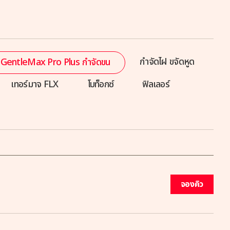
กำจัดไฝ ขจัดหูด
GentleMax Pro Plus กำจัดขน
เทอร์มาจ FLX
โบท็อกซ์
ฟิลเลอร์
จองคิว