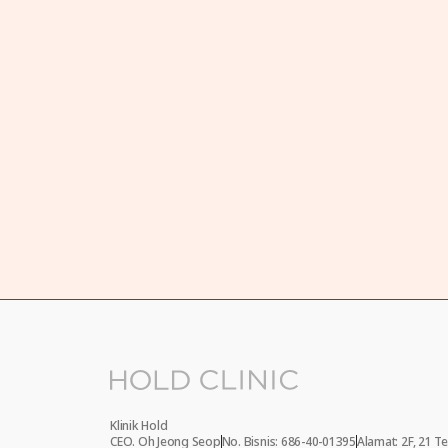
(Istirahat makan siang 13:00 ~ 14:00)
Sabtu 10:30 ~ 17:00
Tutup pada hari Minggu
Klinik Hold
CEO. Oh Jeong Seop
No. Bisnis: 686-40-01395
Alamat: 2F, 21 T