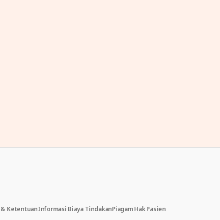
t & Ketentuan
Informasi Biaya Tindakan
Piagam Hak Pasien