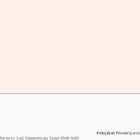
Kebijakan Privasi
Syara
eheran-ro 2-gil, Gangnam-gu, Seoul, Klinik Hold