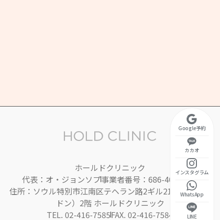
営業時間
金 10:30 ~ 20:00
昼休み 13:00 ~ 14:00)
10:30 ~ 17:00
曜定休
Google予約
カカオ
ホールドクリニック
インスタグラム
代表：オ・ジョンソプ
事業者番号：686-40-01395
住所：ソウル特別市江南区テヘラン路2ギル21（ヨクサム
WhatsApp
ドン）2階 ホールドクリニック
TEL. 02-416-7585
FAX. 02-416-7584
LINE