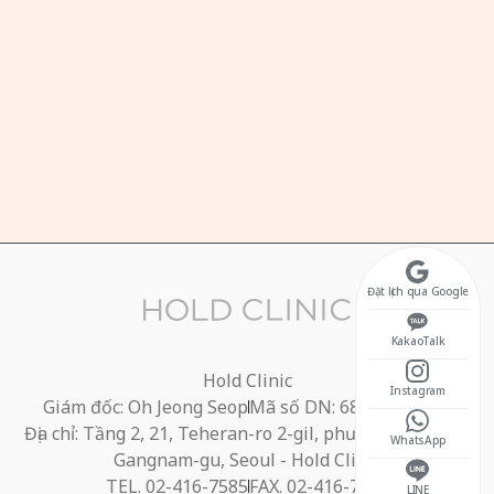
GIỜ LÀM VIỆC
ứ 2 - Thứ 6 10:30 ~ 20:00
ghỉ trưa 13:00 ~ 14:00)
ứ 7 10:30 ~ 17:00
ủ nhật nghỉ
Đặt lịch qua Google
KakaoTalk
Hold Clinic
Instagram
Giám đốc: Oh Jeong Seop
Mã số DN: 686-40-01395
Địa chỉ: Tầng 2, 21, Teheran-ro 2-gil, phường Yeoksam,
WhatsApp
Gangnam-gu, Seoul - Hold Clinic
TEL. 02-416-7585
FAX. 02-416-7584
LINE