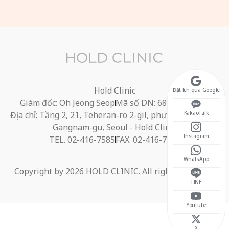
Hold Clinic
Đặt lịch qua Google
Giám đốc: Oh Jeong Seop
Mã số DN: 686-40-01395
Địa chỉ: Tầng 2, 21, Teheran-ro 2-gil, phường Yeoksam,
KakaoTalk
Gangnam-gu, Seoul - Hold Clinic
Instagram
TEL. 02-416-7585
FAX. 02-416-7584
WhatsApp
Copyright by 2026 HOLD CLINIC. All rights reserved.
LINE
Youtube
X