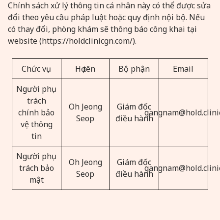
Chính sách xử lý thông tin cá nhân này có thể được sửa
đổi theo yêu cầu pháp luật hoặc quy định nội bộ. Nếu
có thay đổi, phòng khám sẽ thông báo công khai tại
website (https://holdclinicgn.com/).
Chức vụ
Họ tên
Bộ phận
Email
Người phụ
trách
Oh Jeong
Giám đốc
chính bảo
gangnam@hold.clini
Seop
điều hành
vệ thông
tin
Người phụ
Oh Jeong
Giám đốc
trách bảo
gangnam@hold.clini
Seop
điều hành
mật