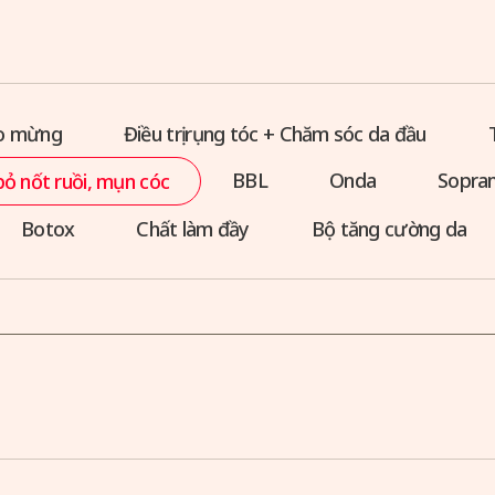
ào mừng
Điều trị rụng tóc + Chăm sóc da đầu
BBL
Onda
Sopran
bỏ nốt ruồi, mụn cóc
Botox
Chất làm đầy
Bộ tăng cường da