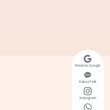
SIGNATURE
3
Clínica De Inyecciones
Para Disolver Y
Reserva Google
Eliminar Grasa
Rediseñamos cuidadosamente los
KakaoTalk
contornos de tu rostro y cuerpo con
planes de tratamiento meticulosos.
Administramos sesiones repetidas de
Instagram
manera adecuada para lograr resultados
óptimos y visibles.