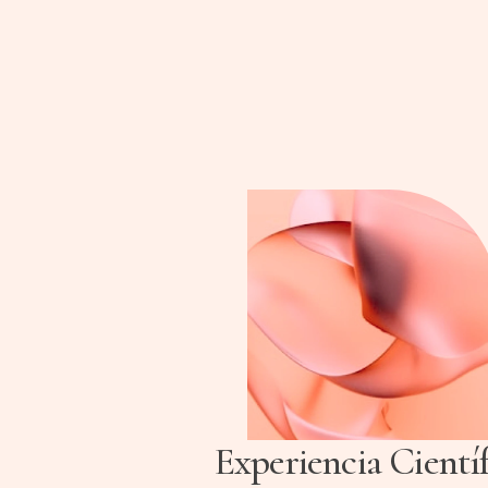
tratamiento más efectivo según tus
necesidades. Utilizamos materiales
premium como láser BBL, Morpheus,
Soprano Titanium y Ellavie ReTwo para
lograr mejoras visibles.
Experiencia Científ