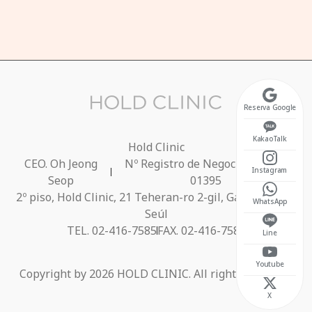
b 10:30 ~ 17:00
rrado los domingos
Reserva Google
KakaoTalk
Hold Clinic
CEO. Oh Jeong
Nº Registro de Negocio 686-40-
Instagram
Seop
01395
2º piso, Hold Clinic, 21 Teheran-ro 2-gil, Gangnam-gu,
WhatsApp
Seúl
TEL. 02-416-7585
FAX. 02-416-7584
Line
Youtube
Copyright by 2026 HOLD CLINIC. All rights reserved.
X